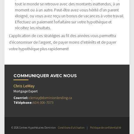
tout le monde se retrouve avec des montants inattendus, à un
moment ou à un autre. Peut-être avez-vous hérité d’un parent
éloigné, ou vous avez reçu un bonus de vacances à votre travail.
Effectuez un paiement forfaitaire sur votre hypothèque et
récoltez les résultats.
L’application de ces stratégies au fil des années vous permettra
d’économiser de l’argent, de payer moins d’intérêts et de payer
votre hypothèque plus rapidement!
COMMUNIQUER AVEC NOUS
Chris LeMay
Mortgage Expert
Courriel:
clemay@dominionlending.ca
Téléphone:
604-306-7073
© 2026 Centres Hypothécaires Dominion
Conditions d’utilisation
|
Politique de confidentialité