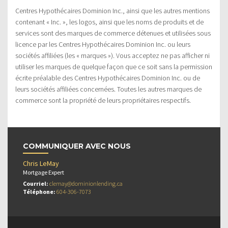
Centres Hypothécaires Dominion Inc., ainsi que les autres mentions
contenant « Inc. », les logos, ainsi que les noms de produits et de
services sont des marques de commerce détenues et utilisées sous
licence par les Centres Hypothécaires Dominion Inc. ou leurs
sociétés affiliées (les « marques »). Vous acceptez ne pas afficher ni
utiliser les marques de quelque façon que ce soit sans la permission
écrite préalable des Centres Hypothécaires Dominion Inc. ou de
leurs sociétés affiliées concernées. Toutes les autres marques de
commerce sont la propriété de leurs propriétaires respectifs.
COMMUNIQUER AVEC NOUS
Chris LeMay
Mortgage Expert
Courriel:
clemay@dominionlending.ca
Téléphone:
604-306-7073